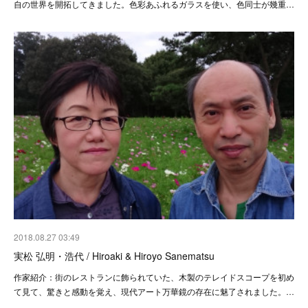
自の世界を開拓してきました。色彩あふれるガラスを使い、色同士が幾重…
2018.08.27 03:49
実松 弘明・浩代 / Hiroaki & Hiroyo Sanematsu
作家紹介：街のレストランに飾られていた、木製のテレイドスコープを初め
て見て、驚きと感動を覚え、現代アート万華鏡の存在に魅了されました。…