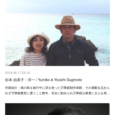
2018.08.17 03:18
杉本 由美子・洋一 / Yumiko & Youichi Sugimoto
作家紹介：南の島を旅行中に貝を使った万華鏡制作体験、その感動を忘れら
れず万華鏡教室に通うこと数年、先生に勧められ万華鏡公募展に主人を巻…