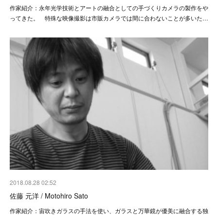
作家紹介：永年光学技術とアートの融合としての手づくりカメラの製作をや
ってきた。 特殊な映像撮影は市販カメラでは間に合わないことが多いた…
2018.08.28 02:52
佐藤 元洋 / Motohiro Sato
作家紹介：宙吹きガラスの手法を使い、ガラスと万華鏡が優美に融合する独