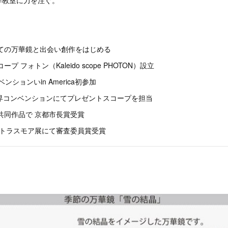
作教室に力を注ぐ。
しての万華鏡と出会い創作をはじめる
プ フォトン（Kaleido scope PHOTON）設立
ベンションいin America初参加
S世界コンベンションにてプレゼントスコープを担当
の共同作品で 京都市長賞受賞
 ストラスモア展にて審査委員賞受賞