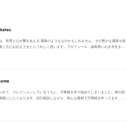
katsu
は、世界と心が響きあえる 通路のようなものかもしれません。その密かな通路を探
覗く方にお伝えできたらうれしく思います。プロフィール：福島県いわき市生ま…
koma
られて、コレクションしているうちに、万華鏡を作り始めてしまいました。身の回
華鏡にしたくなります。試行錯誤しながら、色んな素材で万華鏡を作ってます。…