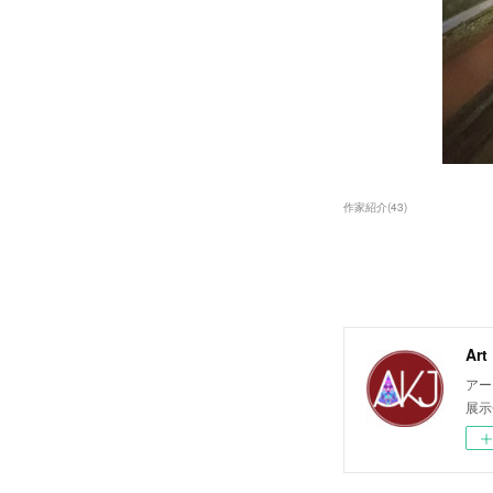
作家紹介
(
43
)
Ar
アー
展示