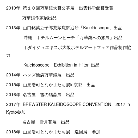
2010年: 第１０回万華鏡大賞公募展 出雲科学館賞受賞
万華鏡作家展出品
2013年: 山口銘菓豆子郎茶蔵庵御迎所「Kaleidoscope」出品
沖縄 ホテルムーンビーチ「万華鏡への旅展」出品
ボダイジュエキスポ大阪ホテルアートフェア作品制作協
力
Kaleidoscope Exhibition in Hilton 出品
2014年: ハンズ池袋万華鏡展 出品
2015年: 山見浩司となかまたち展in京都 出品
2016年: 名古屋 雪の結晶展 出品
2017年: BREWSTER KALEIDOSCOPE CONVENTION 2017 in
Kyoto参加
名古屋 雪月花展 出品
2018年: 山見浩司となかまたち展 巡回展 参加