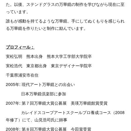
た。以後、ステンドグラスの万華鏡の制作を学びながら現在に至
っています。
誰もが感動を持てるような万華鏡、手にしてぬくもりを感じられ
る万華鏡を作りたいと制作に励んでいます。
プロフィール：
実松弘明 熊本出身 熊本大学工学部大学院卒
実松浩代 東京都出身 東京デザイナー学院卒
千葉県浦安市在住
2005年: 現代アート万華鏡との出会い
日本万華鏡倶楽部に参加
2007年: 第７回万華鏡大賞公募展 美瑛万華鏡館賞受賞
カレイドスコープアートスクールプロ養成コース（2008
年修了）にて、山見浩司氏に師事
2008年: 第８回万華鏡大賞公募展 今田賞受賞