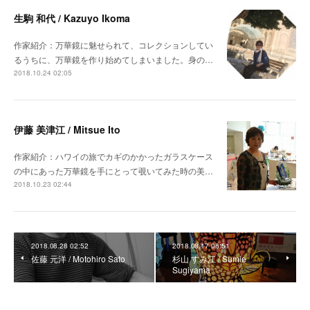
生駒 和代 / Kazuyo Ikoma
作家紹介：万華鏡に魅せられて、コレクションしてい
るうちに、万華鏡を作り始めてしまいました。身の…
2018.10.24 02:05
伊藤 美津江 / Mitsue Ito
作家紹介：ハワイの旅でカギのかかったガラスケース
の中にあった万華鏡を手にとって覗いてみた時の美…
2018.10.23 02:44
2018.08.28 02:52
2018.08.17 06:51
佐藤 元洋 / Motohiro Sato
杉山 すみ江 / Sumie
Sugiyama