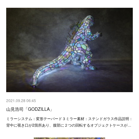
2021.09.28 06:45
山見浩司「GODZILLA」
ミラーシステム：変形テーパード３ミラー素材：ステンドガラス作品説明：
背中に覗き口が2箇所あり、腹部に２つの回転するオブジェクトケースが…