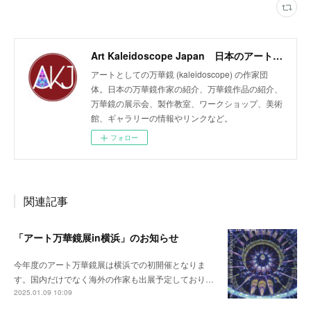
Art Kaleidoscope Japan 日本のアート万華鏡の作家団体
アートとしての万華鏡 (kaleidoscope) の作家団
体。日本の万華鏡作家の紹介、万華鏡作品の紹介、
万華鏡の展示会、製作教室、ワークショップ、美術
館、ギャラリーの情報やリンクなど。
フォロー
関連記事
「アート万華鏡展in横浜」のお知らせ
今年度のアート万華鏡展は横浜での初開催となりま
す。国内だけでなく海外の作家も出展予定しており…
2025.01.09 10:09