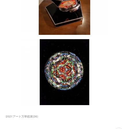
2021アート万華鏡展
(
36
)