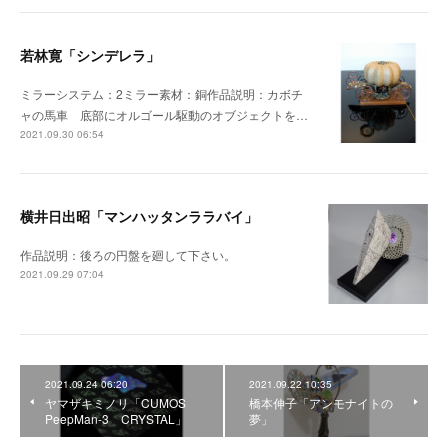
若林寛「シンデレラ」
ミラーシステム：2ミラー素材：銅作品説明：カボチ
ャの馬車 底部にオルゴール駆動のオブジェクトを…
2021.09.30 06:54
横井日出昭「マンハッタンララバイ」
作品説明：後ろの円盤を廻して下さい。
2021.09.29 07:04
2021.09.24 06:20
2021.09.22 10:35
ヤマザキミノリ「CUMOS
橋本伸子「アンモナイトの
PeepMan-3 CRYSTAL」
夢」