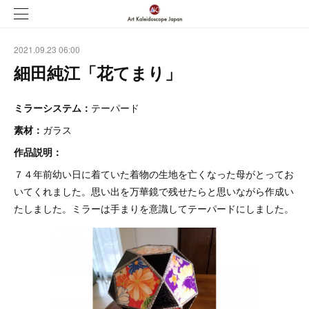
2021.09.23 06:00
細田純江「花てまり」
ミラーシステム：
テーパード
素材：
ガラス
作品説明：
７４年前幼い日に着ていた着物の生地を亡くなった母がとってお
いてくれました。思い出を万華鏡で残せたらと思いながら作成い
たしました。ミラーは手まりを意識してテーパードにしました。