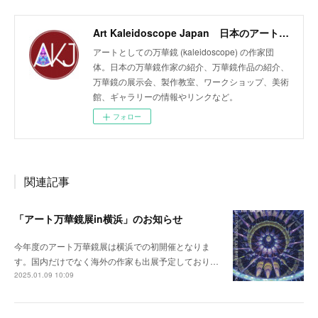
Art Kaleidoscope Japan 日本のアート万華鏡の作家団体
アートとしての万華鏡 (kaleidoscope) の作家団
体。日本の万華鏡作家の紹介、万華鏡作品の紹介、
万華鏡の展示会、製作教室、ワークショップ、美術
館、ギャラリーの情報やリンクなど。
フォロー
関連記事
「アート万華鏡展in横浜」のお知らせ
今年度のアート万華鏡展は横浜での初開催となりま
す。国内だけでなく海外の作家も出展予定しており…
2025.01.09 10:09