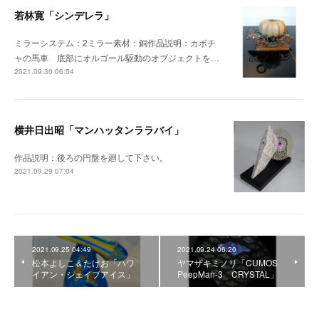
若林寛「シンデレラ」
ミラーシステム：2ミラー素材：銅作品説明：カボチ
ャの馬車 底部にオルゴール駆動のオブジェクトを…
2021.09.30 06:54
横井日出昭「マンハッタンララバイ」
作品説明：後ろの円盤を廻して下さい。
2021.09.29 07:04
2021.09.25 04:49
2021.09.24 06:20
松本よしこ＆たけお「ハワ
ヤマザキミノリ「CUMOS
イアン・シェイブアイス」
PeepMan-3 CRYSTAL」