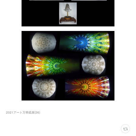
2021アート万華鏡展
(
36
)