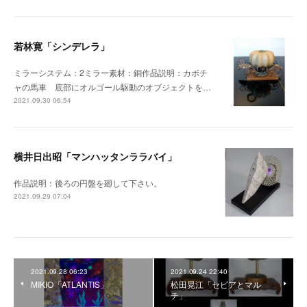
若林寛「シンデレラ」
ミラーシステム：2ミラー素材：銅作品説明：カボチ
ャの馬車 底部にオルゴール駆動のオブジェクトを…
2021.09.30 06:54
横井日出昭「マンハッタンララバイ」
作品説明：後ろの円盤を廻して下さい。
2021.09.29 07:04
2021.09.28 06:23
2021.09.24 22:40
MIKIO「ATLANTIS」
松田晃江「セピアとマル
チ」