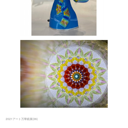
2021アート万華鏡展
(
36
)