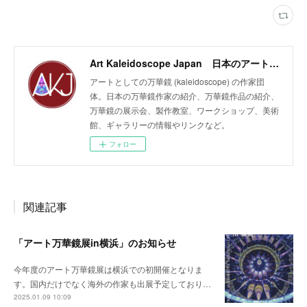
Art Kaleidoscope Japan 日本のアート万華鏡の作家団体
アートとしての万華鏡 (kaleidoscope) の作家団
体。日本の万華鏡作家の紹介、万華鏡作品の紹介、
万華鏡の展示会、製作教室、ワークショップ、美術
館、ギャラリーの情報やリンクなど。
フォロー
関連記事
「アート万華鏡展in横浜」のお知らせ
今年度のアート万華鏡展は横浜での初開催となりま
す。国内だけでなく海外の作家も出展予定しており…
2025.01.09 10:09