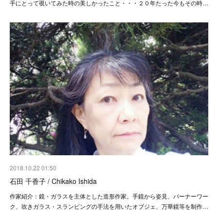
手にとって覗いてみた時の美しかったこと・・・２０年たった今もその時…
2018.10.22 01:50
石田 千香子 / Chikako Ishida
作家紹介：鏡・ガラスを主体とした造形作家。手鏡から姿見、バーナーワー
ク、吹きガラス・スランピングの手法を用いたオブジェ、万華鏡等を制作…