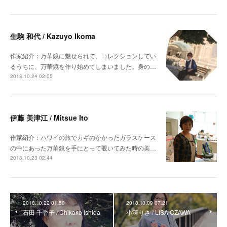
生駒 和代 / Kazuyo Ikoma
作家紹介：万華鏡に魅せられて、コレクションしてい
るうちに、万華鏡を作り始めてしまいました。身の…
2018.10.24 02:05
伊藤 美津江 / Mitsue Ito
作家紹介：ハワイの旅でカギのかかったガラスケース
の中にあった万華鏡を手にとって覗いてみた時の美…
2018.10.23 02:44
2018.10.22 01:50
2018.10.09 07:21
石田 千香子 / Chikako Ishida
小澤りさ / LISA OZAWA