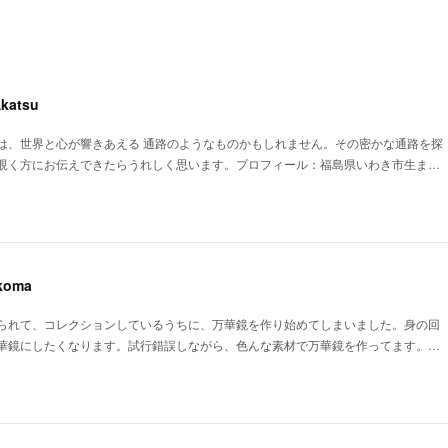
katsu
は、世界と心が響きあえる 通路のようなものかもしれません。その密かな通路を探
覗く方にお伝えできたらうれしく思います。プロフィール：福島県いわき市生ま…
koma
られて、コレクションしているうちに、万華鏡を作り始めてしまいました。身の回
華鏡にしたくなります。試行錯誤しながら、色んな素材で万華鏡を作ってます。…