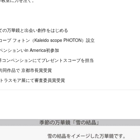
作教室に力を注ぐ。
しての万華鏡と出会い創作をはじめる
プ フォトン（Kaleido scope PHOTON）設立
ベンションいin America初参加
S世界コンベンションにてプレゼントスコープを担当
の共同作品で 京都市長賞受賞
 ストラスモア展にて審査委員賞受賞