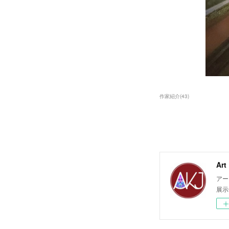
作家紹介
(
43
)
Ar
アー
展示