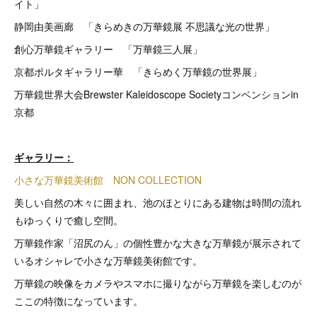
イト」
静岡由美画廊 「きらめきの万華鏡展 不思議な光の世界」
創心万華鏡ギャラリー 「万華鏡三人展」
京都ポルタギャラリー華 「きらめく万華鏡の世界展」
万華鏡世界大会Brewster Kaleidoscope Societyコンベンションin
京都
ギャラリー：
小さな万華鏡美術館 NON COLLECTION
美しい自然の木々に囲まれ、池のほとりにある建物は時間の流れ
もゆっくりで癒し空間。
万華鏡作家「沼尻のん」の個性豊かな大きな万華鏡が展示されて
いるオシャレで小さな万華鏡美術館です。
万華鏡の映像をカメラやスマホに撮りながら万華鏡を楽しむのが
ここの特徴になっています。