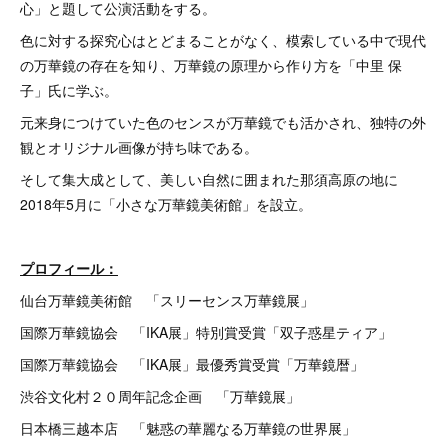
心」と題して公演活動をする。
色に対する探究心はとどまることがなく、模索している中で現代
の万華鏡の存在を知り、万華鏡の原理から作り方を「中里 保
子」氏に学ぶ。
元来身につけていた色のセンスが万華鏡でも活かされ、独特の外
観とオリジナル画像が持ち味である。
そして集大成として、美しい自然に囲まれた那須高原の地に
2018年5月に「小さな万華鏡美術館」を設立。
プロフィール：
仙台万華鏡美術館 「スリーセンス万華鏡展」
国際万華鏡協会 「IKA展」特別賞受賞「双子惑星ティア」
国際万華鏡協会 「IKA展」最優秀賞受賞「万華鏡暦」
渋谷文化村２０周年記念企画 「万華鏡展」
日本橋三越本店 「魅惑の華麗なる万華鏡の世界展」