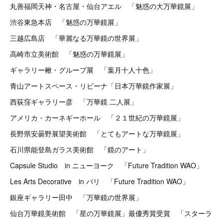
丸善福岡天神・名古屋・仙台アエル 「魅惑の大万華鏡展」
渋谷東急本店 「魅惑の万華鏡展」
三越広島店 「華麗なる万華鏡の世界展」
高崎市立美術館 「魅惑の万華鏡展」
ギャラリー楸・グループ展 「葉月十人十色」
青山アートスペース・リビーナ「日本万華鏡作家展」
西荻窪ギャラリー彦 「万華鏡 二人展」
アメリカ・カーネギーホール 「２１世紀の万華鏡展」
長野県安曇野展望美術館 「とてもアートな万華鏡展」
石川県能登島ガラス美術館 「鏡のアート」
Capsule Studio in ニューヨーク 「Future Tradition WAO」
Les Arts Decorative in パリ 「Future Tradition WAO」
銀座ギャラリー田中 「万華鏡の世界展」
仙台万華鏡美術館 「星の万華鏡展」最優秀賞受賞 「スターラ