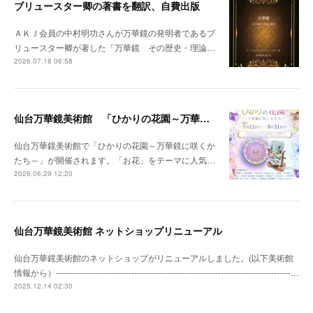
ブリュースター卿の著書を翻訳、自費出版
ＡＫＪ会員の中村明功さんが万華鏡の発明者であるブ
リュースター卿が著した「万華鏡 その歴史・理論…
2026.07.18 06:58
仙台万華鏡美術館 「ひかりの花園～万華鏡に咲くかたち～」開催のお知らせ
仙台万華鏡美術館で「ひかりの花園～万華鏡に咲くか
たち～」が開催されます。「お花」をテーマに人気…
2026.06.29 12:20
仙台万華鏡美術館 ネットショップリニューアル
仙台万華鏡美術館のネットショップがリニューアルしました。(以下美術館
情報から）------------------------------------------------------------------------------------…
2025.12.14 02:30