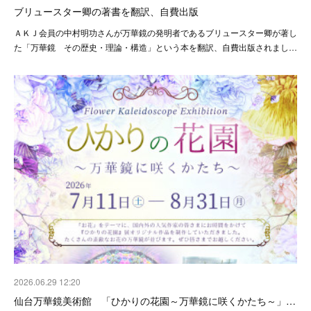
ブリュースター卿の著書を翻訳、自費出版
ＡＫＪ会員の中村明功さんが万華鏡の発明者であるブリュースター卿が著し
た「万華鏡 その歴史・理論・構造」という本を翻訳、自費出版されまし…
2026.06.29 12:20
仙台万華鏡美術館 「ひかりの花園～万華鏡に咲くかたち～」…