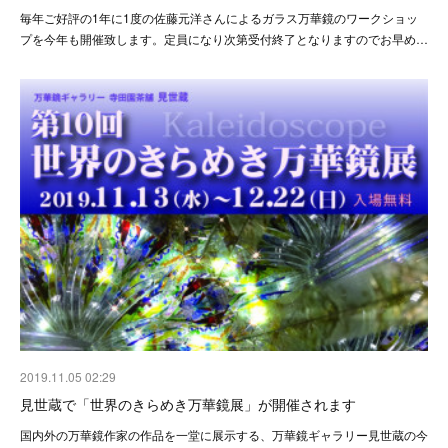
毎年ご好評の1年に1度の佐藤元洋さんによるガラス万華鏡のワークショッ
プを今年も開催致します。定員になり次第受付終了となりますのでお早め…
2019.11.05 02:29
見世蔵で「世界のきらめき万華鏡展」が開催されます
国内外の万華鏡作家の作品を一堂に展示する、万華鏡ギャラリー見世蔵の今