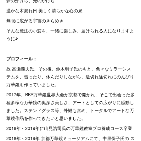
夢のかけら、光のかけら
温かな木漏れ日 美しく清らかな心の泉
無限に広がる宇宙のきらめき
そんな魔法の小窓を、一緒に楽しみ、届けられる人になりますよ
うに♪
プロフィール：
故 高瀬義夫氏、その後、鈴木明子氏のもと、色々なミラーシス
テムを、習ったり、休んだりしながら、途切れ途切れにのんびり
万華鏡を作っていました。
2017年、BKS万華鏡世界大会が京都で開かれ、そこで出会った多
種多様な万華鏡の奥深さ美しさ、アートとしての広がりに感動し
ました。ステンドグラス等、外観も含め、トータルでアートな万
華鏡作品を作ってきたいと思いました。
2018年～2019年に山見浩司氏の万華鏡教室プロ養成コース卒業
2018年～2019年 京都万華鏡ミュージアムにて、中里保子氏の ス