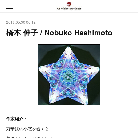
2018.05.30 06:12
橋本 伸子 / Nobuko Hashimoto
作家紹介：
万華鏡の小窓を覗くと