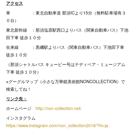
アクセス
車 ：東北自動車道 那須ICより15分（無料駐車場有３
０台）
東北新幹線 ：那須塩原駅西口よりバス（関東自動車バス）下池
田下車 徒歩１０分
在来線 ：黒磯駅よりバス（関東自動車バス）下池田下車
徒歩１０分
（那須シャトルバス キュービー号はテディベア・ミュージアム
下車 徒歩１０分）
※グーグルマップ（小さな万華鏡美術館NONCOLLECTION）で
検索してね！
リンク先：
ホームページ
http://non-collection.net/
インスタグラム
https://www.instagram.com/non_collection2018/?hl=ja