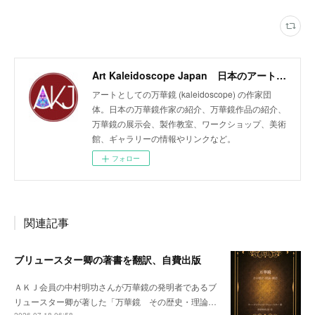
Art Kaleidoscope Japan 日本のアート万華鏡の作家団体
アートとしての万華鏡 (kaleidoscope) の作家団
体。日本の万華鏡作家の紹介、万華鏡作品の紹介、
万華鏡の展示会、製作教室、ワークショップ、美術
館、ギャラリーの情報やリンクなど。
フォロー
関連記事
ブリュースター卿の著書を翻訳、自費出版
ＡＫＪ会員の中村明功さんが万華鏡の発明者であるブ
リュースター卿が著した「万華鏡 その歴史・理論…
2026.07.18 06:58