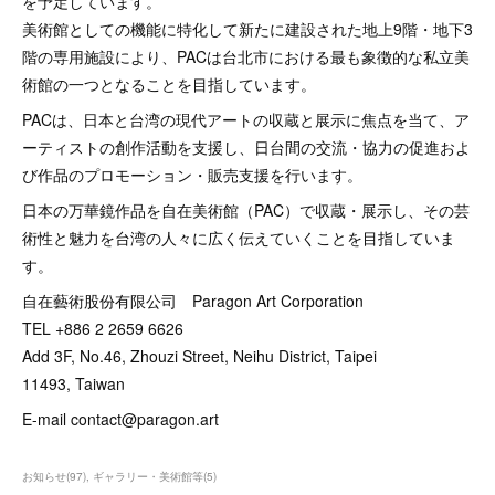
を予定しています。
美術館としての機能に特化して新たに建設された地上9階・地下3
階の専用施設により、PACは台北市における最も象徴的な私立美
術館の一つとなることを目指しています。
PACは、日本と台湾の現代アートの収蔵と展示に焦点を当て、ア
ーティストの創作活動を支援し、日台間の交流・協力の促進およ
び作品のプロモーション・販売支援を行います。
日本の万華鏡作品を自在美術館（PAC）で収蔵・展示し、その芸
術性と魅力を台湾の人々に広く伝えていくことを目指していま
す。
自在藝術股份有限公司 Paragon Art Corporation
TEL +886 2 2659 6626
Add 3F, No.46, Zhouzi Street, Neihu District, Taipei
11493, Taiwan
E-mail contact@paragon.art
お知らせ
(
97
)
ギャラリー・美術館等
(
5
)