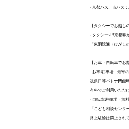
· 京都バス、市バス
【タクシーでお越し
· タクシー:JR京都駅
「東洞院通（ひがし
【お車・自転車でお
· お車:駐車場 -
祝祭日等パトナ閉館
有料でご利用いただけ
· 自転車:駐輪場 - 無
「こども相談センタ
路上駐輪は禁止され