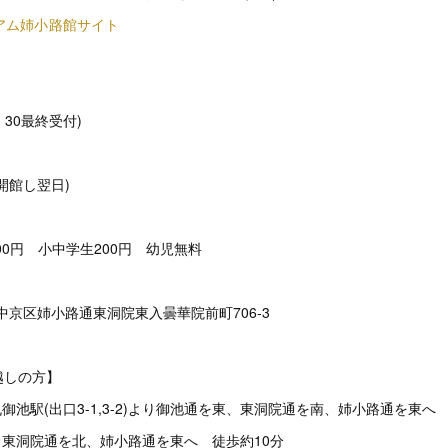
アム姉小路館サイト
7：30最終受付)
開館し翌日)
00円 小中学生200円 幼児無料
都市中京区姉小路通東洞院東入曇華院前町706‐3
越しの方】
丸御池駅(出口3-1,3-2)より御池通を東、東洞院通を南、姉小路通を東へ
より東洞院通を北、姉小路通を東へ 徒歩約10分