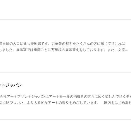
温泉郷の入口に建つ美術館です。万華鏡の魅力をたくさんの方に感じて頂ければ
館致しました。展示室では季節ごとに万華鏡の展示替えをしております。また、女流…
ントジャパン
式会社アートプリントジャパンはアートを一般の消費者の方々に広く楽しんで頂く事
活に結びついた、より大衆的なアートの普及をめざしています。 国内をはじめ海