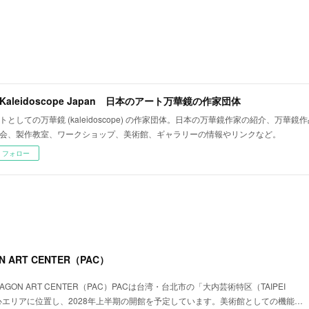
t Kaleidoscope Japan 日本のアート万華鏡の作家団体
トとしての万華鏡 (kaleidoscope) の作家団体。日本の万華鏡作家の紹介、万華
会、製作教室、ワークショップ、美術館、ギャラリーの情報やリンクなど。
フォロー
 ART CENTER（PAC）
GON ART CENTER（PAC）PACは台湾・台北市の「大内芸術特区（TAIPEI
」の中心エリアに位置し、2028年上半期の開館を予定しています。美術館としての機能…