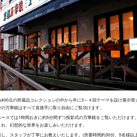
400点の所蔵品コレクションの中から年に3～４回テーマを設け展示替
中の万華鏡はすべて直接手に取り自由にご覧頂けます。
ペースでは1時間おきに約5分間ずつ投影式の万華鏡をご覧いただけます
され、幻想的な世界をお楽しみいただけます。
し、スタッフが丁寧にお教えいたします。(所要時間約30分、5名様以