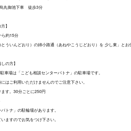
：烏丸御池下車 徒歩3分
の方】
から約15分
のとういんどおり）の姉小路通（あねやこうじどおり）を 少し東」とお
越しの方】
 最寄の駐車場は「こども相談センターパトナ」の駐車場です。
時にはご利用いただけませんのでご注意下さい。
ます。30分ごとに250円
料
ーパトナ」の駐輪場があります。
ていますのでお気をつけ下さい。