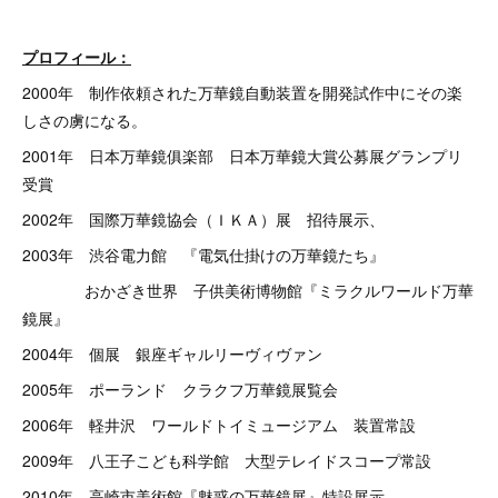
プロフィール：
2000年 制作依頼された万華鏡自動装置を開発試作中にその楽
しさの虜になる。
2001年 日本万華鏡俱楽部 日本万華鏡大賞公募展グランプリ
受賞
2002年 国際万華鏡協会（ＩＫＡ）展 招待展示、
2003年 渋谷電力館 『電気仕掛けの万華鏡たち』
おかざき世界 子供美術博物館『ミラクルワールド万華
鏡展』
2004年 個展 銀座ギャルリーヴィヴァン
2005年 ポーランド クラクフ万華鏡展覧会
2006年 軽井沢 ワールドトイミュージアム 装置常設
2009年 八王子こども科学館 大型テレイドスコープ常設
2010年 高崎市美術館『魅惑の万華鏡展』特設展示