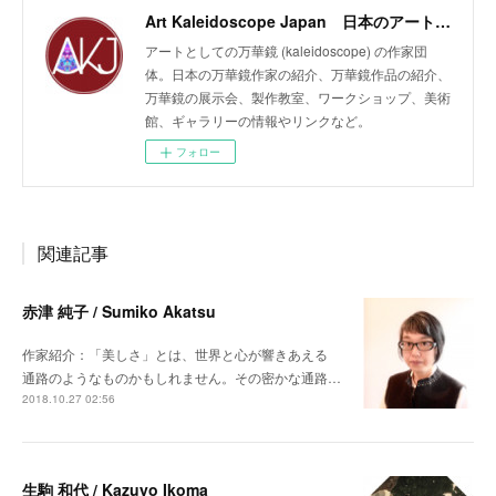
Art Kaleidoscope Japan 日本のアート万華鏡の作家団体
アートとしての万華鏡 (kaleidoscope) の作家団
体。日本の万華鏡作家の紹介、万華鏡作品の紹介、
万華鏡の展示会、製作教室、ワークショップ、美術
館、ギャラリーの情報やリンクなど。
フォロー
関連記事
赤津 純子 / Sumiko Akatsu
作家紹介：「美しさ」とは、世界と心が響きあえる
通路のようなものかもしれません。その密かな通路…
2018.10.27 02:56
生駒 和代 / Kazuyo Ikoma