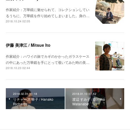
作家紹介：万華鏡に魅せられて、コレクションしてい
るうちに、万華鏡を作り始めてしまいました。身の…
2018.10.24 02:05
伊藤 美津江 / Mitsue Ito
作家紹介：ハワイの旅でカギのかかったガラスケース
の中にあった万華鏡を手にとって覗いてみた時の美…
2018.10.23 02:44
2018.02.01 11:18
2018.01.10 07:42
リチャーズ 華子 / Hanako
渡辺 すみ子 / Sumiko
Richards
Watanabe