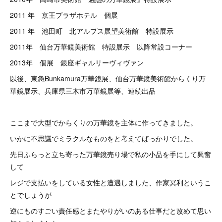
2011 年 京王プラザホテル 個展
2011 年 池田町 北アルプス展望美術館 特設展示
2011年 仙台万華鏡美術館 特設展示 以降常設コーナー
2013年 個展 銀座ギャルリーヴィヴァン
以後、東急Bunkamura万華鏡展、仙台万華鏡美術館からくり万
華鏡展示、兵庫県三木市万華鏡展等、連続出品
ここまで大型でからくりの万華鏡を主体に作ってきました。
いかに不思議でミラクルなものをと考えてばっかりでした。
先日ふらっと立ち寄った万華鏡売り場で私の小品を手にして興奮
して
レジで支払いをしている女性と遭遇しました、作家冥利というこ
とでしょうが
逆にものすごい責任感とまたやりがいのある仕事だと改めて思い