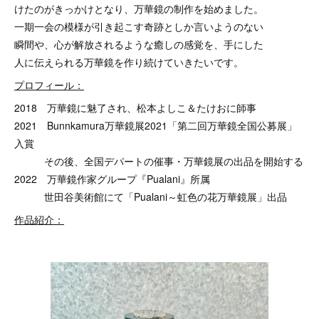
けたのがきっかけとなり、万華鏡の制作を始めました。
⼀期⼀会の模様が引き起こす奇跡としか⾔いようのない
瞬間や、⼼が解放されるような癒しの感覚を、⼿にした
⼈に伝えられる万華鏡を作り続けていきたいです。
プロフィール：
2018 万華鏡に魅了され、松本よしこ＆たけおに師事
2021 Bunnkamura万華鏡展2021「第二回万華鏡全国公募展」
入賞
その後、全国デパートの催事・万華鏡展の出品を開始する
2022 万華鏡作家グループ『Pualani』所属
世田谷美術館にて「Pualani～虹色の花万華鏡展」出品
作品紹介：