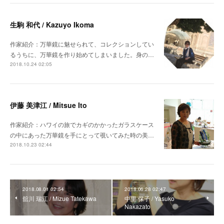
生駒 和代 / Kazuyo Ikoma
作家紹介：万華鏡に魅せられて、コレクションしてい
るうちに、万華鏡を作り始めてしまいました。身の…
2018.10.24 02:05
伊藤 美津江 / Mitsue Ito
作家紹介：ハワイの旅でカギのかかったガラスケース
の中にあった万華鏡を手にとって覗いてみた時の美…
2018.10.23 02:44
2018.08.01 02:54
2018.06.28 02:47
舘川 瑞江 / Mizue Tatekawa
中里 保子 / Yasuko
Nakazato