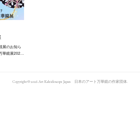
展
鏡展のお知ら
華鏡展202…
Copyright ©
2026
Art Kaleidoscope Japan 日本のアート万華鏡の作家団体
.