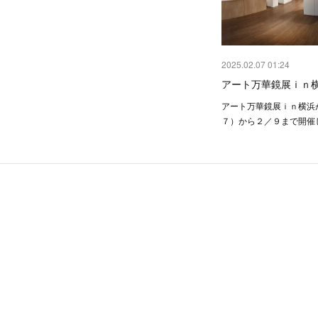
2025.02.07 01:24
アート万華鏡展ｉｎ
アート万華鏡展ｉｎ横浜
７）から２／９まで開催