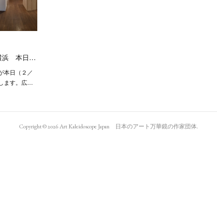
横浜 本日…
が本日（２／
します。広…
Copyright ©
2026
Art Kaleidoscope Japan 日本のアート万華鏡の作家団体
.