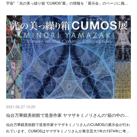
宇宙” 「光の美っ繰り箱 “CUMOS”展」の情報を「展示会」のページに掲…
2021.06.27 10:20
仙台万華鏡美術館で造形作家 ヤマザキミノリさんの“箱の中の…
仙台万華鏡美術館で造形作家ヤマザキミノリさんのCUMOSの展示会が行わ
れています。CUMOSはヤマザキミノリさんが東京芸大1年の1974年に考…