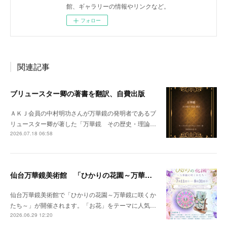
館、ギャラリーの情報やリンクなど。
フォロー
関連記事
ブリュースター卿の著書を翻訳、自費出版
ＡＫＪ会員の中村明功さんが万華鏡の発明者であるブ
リュースター卿が著した「万華鏡 その歴史・理論…
2026.07.18 06:58
仙台万華鏡美術館 「ひかりの花園～万華鏡に咲くかたち～」開催のお知らせ
仙台万華鏡美術館で「ひかりの花園～万華鏡に咲くか
たち～」が開催されます。「お花」をテーマに人気…
2026.06.29 12:20