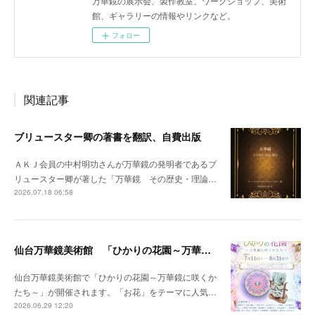
万華鏡の展示会、製作教室、ワークショップ、美術
館、ギャラリーの情報やリンクなど。
フォロー
関連記事
ブリュースター卿の著書を翻訳、自費出版
ＡＫＪ会員の中村明功さんが万華鏡の発明者であるブ
リュースター卿が著した「万華鏡 その歴史・理論…
2026.07.18 06:58
仙台万華鏡美術館 「ひかりの花園～万華鏡に咲くかたち～」開催のお知らせ
仙台万華鏡美術館で「ひかりの花園～万華鏡に咲くか
たち～」が開催されます。「お花」をテーマに人気…
2026.06.29 12:20