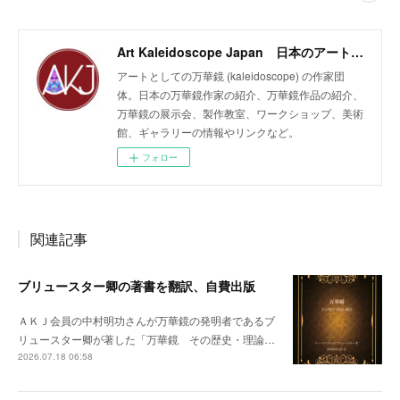
Art Kaleidoscope Japan 日本のアート万華鏡の作家団体
アートとしての万華鏡 (kaleidoscope) の作家団
体。日本の万華鏡作家の紹介、万華鏡作品の紹介、
万華鏡の展示会、製作教室、ワークショップ、美術
館、ギャラリーの情報やリンクなど。
フォロー
関連記事
ブリュースター卿の著書を翻訳、自費出版
ＡＫＪ会員の中村明功さんが万華鏡の発明者であるブ
リュースター卿が著した「万華鏡 その歴史・理論…
2026.07.18 06:58