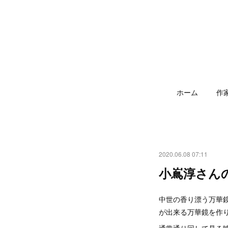
ホーム
作
2020.06.08 07:11
小嶌淳さん
中世の香り漂う万華
が出来る万華鏡を作
通常通り回して見る