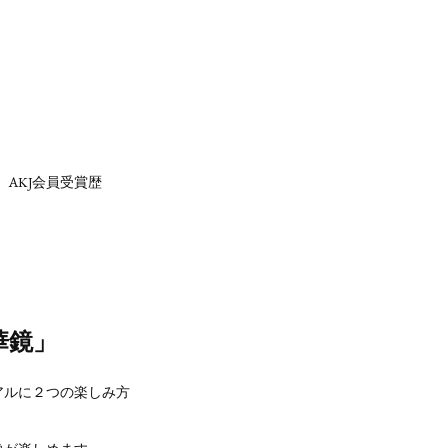
AKJ会員受賞歴
華鏡」
アルに２つの楽しみ方
像が楽しめます。