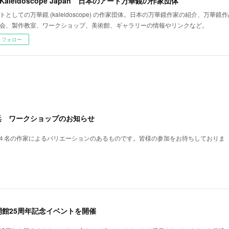
t Kaleidoscope Japan 日本のアート万華鏡の作家団体
トとしての万華鏡 (kaleidoscope) の作家団体。日本の万華鏡作家の紹介、万華
会、製作教室、ワークショップ、美術館、ギャラリーの情報やリンクなど。
フォロー
浜 ワークショップのお知らせ
４名の作家によるバリエーションのあるものです。皆様の参加をお待ちしておりま
館25周年記念イベントを開催