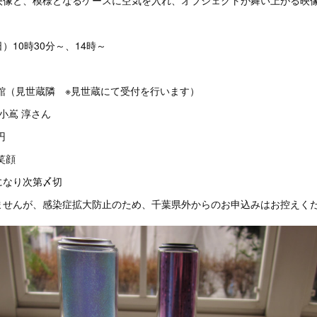
日）10時30分～、14時～
館（見世蔵隣 ※見世蔵にて受付を行います）
小嶌 淳さん
円
笑顔
になり次第〆切
ませんが、感染症拡大防止のため、千葉県外からのお申込みはお控えく