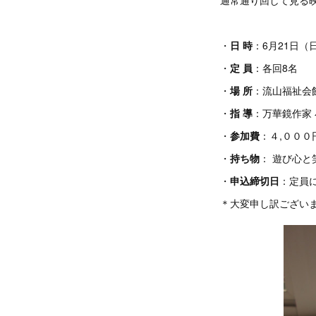
・
日 時
：6月21日（
・
定 員
：各回8名
・
場 所
：流山福祉会
・
指 導
：万華鏡作家 
・
参加費
：４,０００
・
持ち物
： 遊び心と
・
申込締切日
：定員
＊大変申し訳ござい