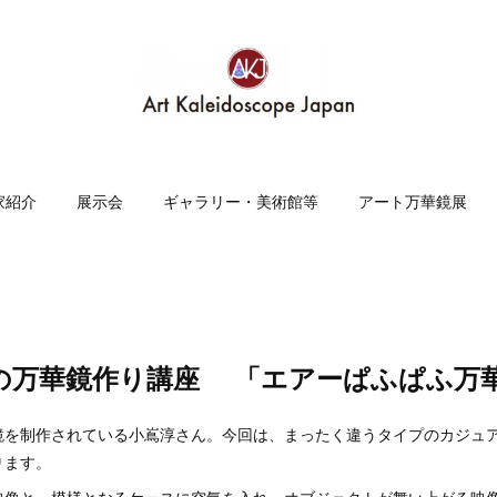
家紹介
展示会
ギャラリー・美術館等
アート万華鏡展
の万華鏡作り講座 「エアーぱふぱふ万
鏡を制作されている小嶌淳さん。今回は、まったく違うタイプのカジュ
ります。
映像と、模様となるケースに空気を入れ、オブジェクトが舞い上がる映