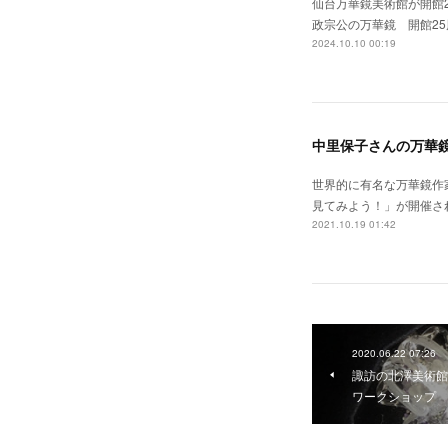
仙台万華鏡美術館が開館
政宗公の万華鏡 開館25
2024.10.10 00:19
中里保子さんの万華
世界的に有名な万華鏡作
見てみよう！」が開催さ
2021.10.19 01:42
2020.06.22 07:26
諏訪の北澤美術館
ワークショップ