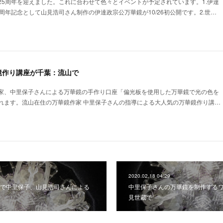
25周年を迎えました。これに合わせて色々とイベントが予定されています。1.伊達
周年記念として山見浩司さん制作の伊達政宗公万華鏡が10/26初公開です。2.世…
鏡作り講座が千葉：流山で
家、中里保子さんによる万華鏡の手作り口座「偏光板を使用した万華鏡で光の色を
れます。流山在住の万華鏡作家 中里保子さんの指導による大人気の万華鏡作り講…
2020.02.18 04:29
で中里保子、山見浩司さんによる
中里保子さんの万華鏡を制作する
見世蔵で