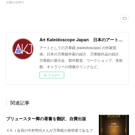
お知らせ
(
97
)
Art Kaleidoscope Japan 日本のアート万華鏡の作家団体
アートとしての万華鏡 (kaleidoscope) の作家団
体。日本の万華鏡作家の紹介、万華鏡作品の紹介、
万華鏡の展示会、製作教室、ワークショップ、美術
館、ギャラリーの情報やリンクなど。
フォロー
関連記事
ブリュースター卿の著書を翻訳、自費出版
ＡＫＪ会員の中村明功さんが万華鏡の発明者であるブ