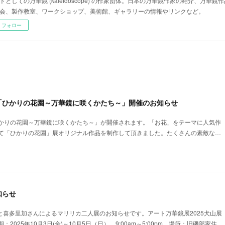
トとしての万華鏡 (kaleidoscope) の作家団体。日本の万華鏡作家の紹介、万華
会、製作教室、ワークショップ、美術館、ギャラリーの情報やリンクなど。
フォロー
「ひかりの花園～万華鏡に咲くかたち～」開催のお知らせ
かりの花園～万華鏡に咲くかたち～」が開催されます。「お花」をテーマに人気作
て「ひかりの花園」展オリジナル作品を制作して頂きました。たくさんの素敵な…
知らせ
と喜多里加さんによるマリリカ二人展のお知らせです。アート万華鏡展2025犬山展
2025年10月3日(金)～10月5日（日） 9:00am～5:00pm 場所：旧磯部家住…