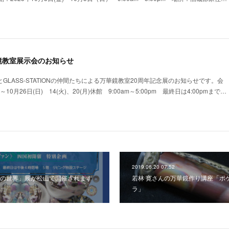
鏡教室展示会のお知らせ
GLASS-STATIONの仲間たちによる万華鏡教室20周年記念展のお知らせです。会
)～10月26日(日) 14(火)、20(月)休館 9:00am～5:00pm 最終日は4:00pmまで…
2019.06.20 07:52
の世界」展が松山で開催されます
若林 寛さんの万華鏡作り講座「ポ
ラ」