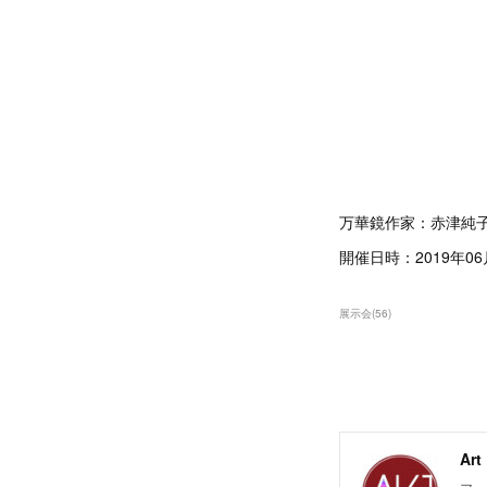
万華鏡作家：赤津純
開催日時：2019年06月
展示会
(
56
)
Ar