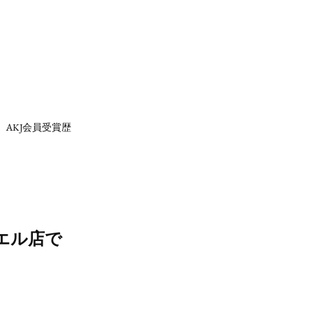
AKJ会員受賞歴
エル店で