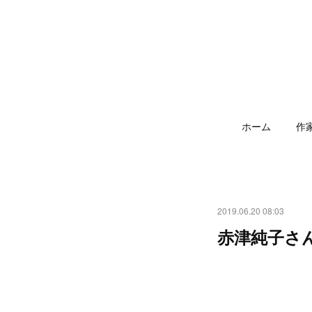
ホーム
作
2019.06.20 08:03
赤津純子さ