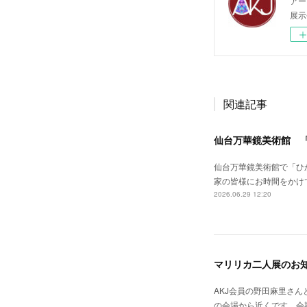
アー
展示
関連記事
仙台万華鏡美術館 
仙台万華鏡美術館で「ひ
家の皆様にお時間をかけ
2026.06.29 12:20
マリリカ二人展のお
AKJ会員の野田麻里さん
の会場から近くです。会期：