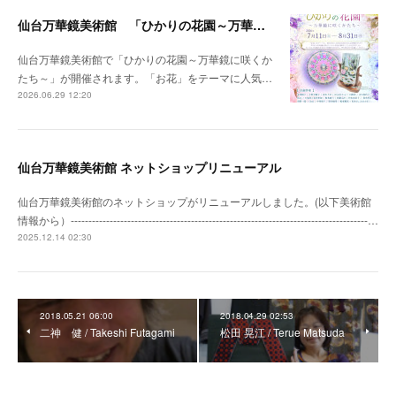
仙台万華鏡美術館 「ひかりの花園～万華鏡に咲くかたち～」開催のお知らせ
仙台万華鏡美術館で「ひかりの花園～万華鏡に咲くか
たち～」が開催されます。「お花」をテーマに人気…
2026.06.29 12:20
仙台万華鏡美術館 ネットショップリニューアル
仙台万華鏡美術館のネットショップがリニューアルしました。(以下美術館
情報から）------------------------------------------------------------------------------------…
2025.12.14 02:30
2018.05.21 06:00
2018.04.29 02:53
二神 健 / Takeshi Futagami
松田 晃江 / Terue Matsuda