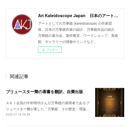
Art Kaleidoscope Japan 日本のアート万華鏡の作家団体
アートとしての万華鏡 (kaleidoscope) の作家団
体。日本の万華鏡作家の紹介、万華鏡作品の紹介、
万華鏡の展示会、製作教室、ワークショップ、美術
館、ギャラリーの情報やリンクなど。
フォロー
関連記事
ブリュースター卿の著書を翻訳、自費出版
ＡＫＪ会員の中村明功さんが万華鏡の発明者であるブ
リュースター卿が著した「万華鏡 その歴史・理論…
2026.07.18 06:58