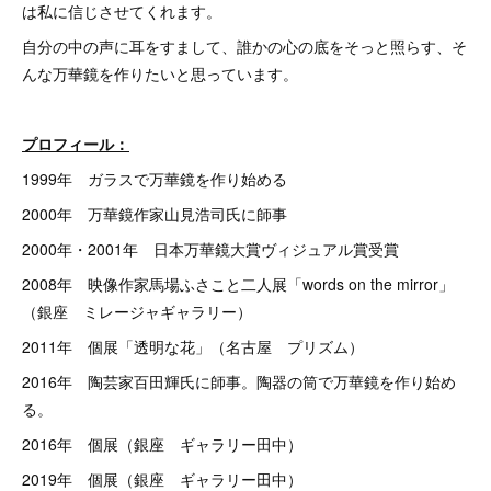
は私に信じさせてくれます。
自分の中の声に耳をすまして、誰かの心の底をそっと照らす、そ
んな万華鏡を作りたいと思っています。
プロフィール：
1999年 ガラスで万華鏡を作り始める
2000年 万華鏡作家山見浩司氏に師事
2000年・2001年 日本万華鏡大賞ヴィジュアル賞受賞
2008年 映像作家馬場ふさこと二人展「words on the mirror」
（銀座 ミレージャギャラリー）
2011年 個展「透明な花」（名古屋 プリズム）
2016年 陶芸家百田輝氏に師事。陶器の筒で万華鏡を作り始め
る。
2016年 個展（銀座 ギャラリー田中）
2019年 個展（銀座 ギャラリー田中）