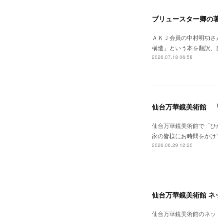
ブリュースター卿の
ＡＫＪ会員の中村明功さ
構造」という本を翻訳、自費出版されました。--
2026.07.18 06:58
仙台万華鏡美術館 
仙台万華鏡美術館で「ひ
家の皆様にお時間をかけ
2026.06.29 12:20
仙台万華鏡美術館 ネ
仙台万華鏡美術館のネットショップがリニ