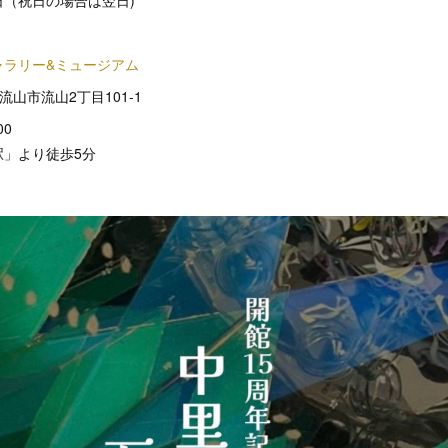
m
ャラリー&ミュージアム
県流山市流山2丁目101-1
00
」より徒歩5分