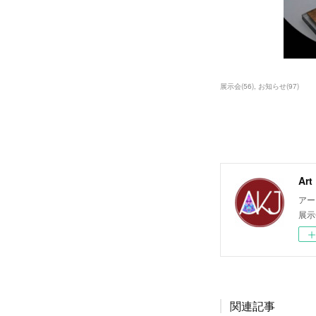
展示会
(
56
)
お知らせ
(
97
)
Ar
アー
展示
関連記事