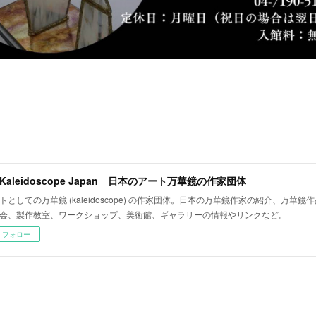
t Kaleidoscope Japan 日本のアート万華鏡の作家団体
トとしての万華鏡 (kaleidoscope) の作家団体。日本の万華鏡作家の紹介、万華
会、製作教室、ワークショップ、美術館、ギャラリーの情報やリンクなど。
フォロー