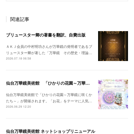
関連記事
ブリュースター卿の著書を翻訳、自費出版
ＡＫＪ会員の中村明功さんが万華鏡の発明者であるブ
リュースター卿が著した「万華鏡 その歴史・理論…
2026.07.18 06:58
仙台万華鏡美術館 「ひかりの花園～万華鏡に咲くかたち～」開催のお知らせ
仙台万華鏡美術館で「ひかりの花園～万華鏡に咲くか
たち～」が開催されます。「お花」をテーマに人気…
2026.06.29 12:20
仙台万華鏡美術館 ネットショップリニューアル