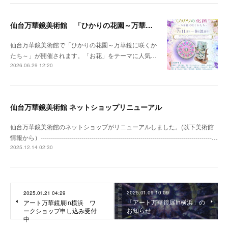
仙台万華鏡美術館 「ひかりの花園～万華鏡に咲くかたち～」開催のお知らせ
仙台万華鏡美術館で「ひかりの花園～万華鏡に咲くか
たち～」が開催されます。「お花」をテーマに人気…
2026.06.29 12:20
仙台万華鏡美術館 ネットショップリニューアル
仙台万華鏡美術館のネットショップがリニューアルしました。(以下美術館
情報から）------------------------------------------------------------------------------------…
2025.12.14 02:30
2025.01.09 10:09
2025.01.21 04:29
「アート万華鏡展in横浜」の
アート万華鏡展in横浜 ワ
お知らせ
ークショップ申し込み受付
中