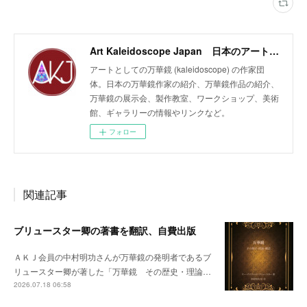
Art Kaleidoscope Japan 日本のアート万華鏡の作家団体
アートとしての万華鏡 (kaleidoscope) の作家団
体。日本の万華鏡作家の紹介、万華鏡作品の紹介、
万華鏡の展示会、製作教室、ワークショップ、美術
館、ギャラリーの情報やリンクなど。
フォロー
関連記事
ブリュースター卿の著書を翻訳、自費出版
ＡＫＪ会員の中村明功さんが万華鏡の発明者であるブ
リュースター卿が著した「万華鏡 その歴史・理論…
2026.07.18 06:58