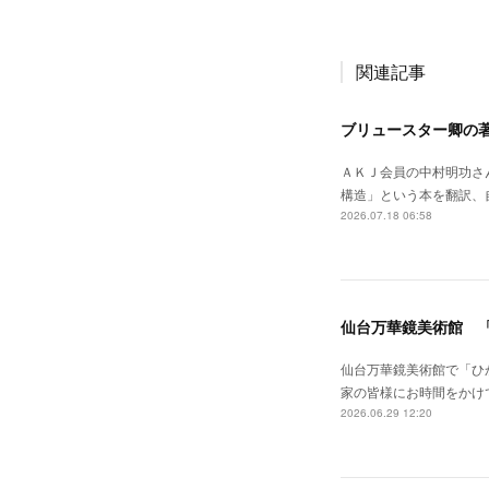
関連記事
ブリュースター卿の
ＡＫＪ会員の中村明功さ
構造」という本を翻訳、自費出版されました。--
2026.07.18 06:58
仙台万華鏡美術館 
仙台万華鏡美術館で「ひ
家の皆様にお時間をかけ
2026.06.29 12:20