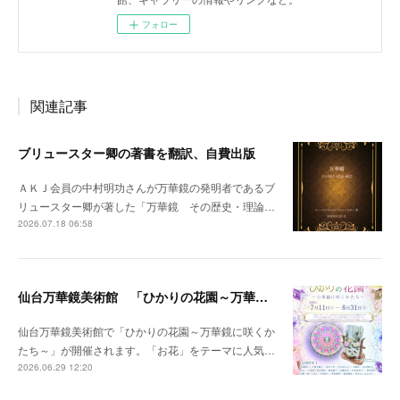
フォロー
関連記事
ブリュースター卿の著書を翻訳、自費出版
ＡＫＪ会員の中村明功さんが万華鏡の発明者であるブ
リュースター卿が著した「万華鏡 その歴史・理論…
2026.07.18 06:58
仙台万華鏡美術館 「ひかりの花園～万華鏡に咲くかたち～」開催のお知らせ
仙台万華鏡美術館で「ひかりの花園～万華鏡に咲くか
たち～」が開催されます。「お花」をテーマに人気…
2026.06.29 12:20