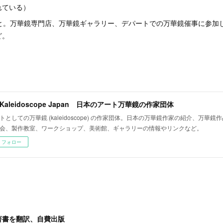
れている）
こと。万華鏡専門店、万華鏡ギャラリー、デパートでの万華鏡催事に参加
ど。
t Kaleidoscope Japan 日本のアート万華鏡の作家団体
トとしての万華鏡 (kaleidoscope) の作家団体。日本の万華鏡作家の紹介、万華
会、製作教室、ワークショップ、美術館、ギャラリーの情報やリンクなど。
フォロー
著書を翻訳、自費出版