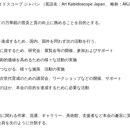
スコープ ジャパン （英語名：Art Kaleidoscope Japan、 略称：A
ての万華鏡の普及と質の向上に務めることを目的とする。
を達成するため、国内、国外を問わず次の活動を行う。
及に資するため、研究会、展覧会等の開催、参加およびサポート
芸術的価値を高めるための様々な活動の実施
につながる、様々な施策、活動の実施
、次世代育成のための講習会、ワークショップなどの開催、サポート
ののほか、本会の目的を達成するために必要な活動
鏡に関わる作家、流通、ギャラリー、美術館、支援者など本会の趣旨に
会員を次のように分類する。