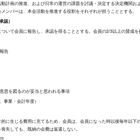
活動計画の推進、および日常の運営の課題を討議・決定する決定機関お
会メンバーは、本会活動を推進する役割をそれぞれが担うこととする。
承認）
ついて会員に報告し、承認を得ることとする。会員の2/3以上の賛成を
算報告
の意思を図るのが妥当と思われる事項
費、事業・会計年度）
常的に生じる費用に充てるため、会員は、会員になった時以後毎年以下
を喪失しても、既納の会費は返還しない。
0円