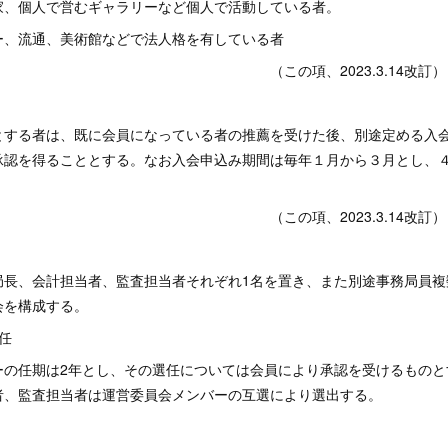
家、個人で営むギャラリーなど個人で活動している者。
ー、流通、美術館などで法人格を有している者
項、2023.3.14改訂）
とする者は、既に会員になっている者の推薦を受けた後、別途定める入
承認を得ることとする。なお入会申込み期間は毎年１月から３月とし、
項、2023.3.14改訂）
局長、会計担当者、監査担当者それぞれ1名を置き、また別途事務局員複
会を構成する。
選任
ーの任期は2年とし、その選任については会員により承認を受けるものと
者、監査担当者は運営委員会メンバーの互選により選出する。