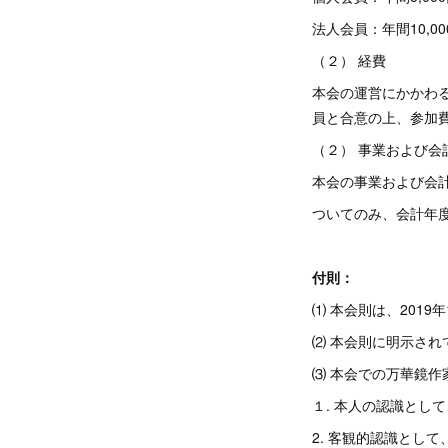
法人会員：年間10,00
（２） 経費
本会の運営にかかわ
員と合意の上、参加
（２） 事業および会
本会の事業および会計
ついてのみ、会計年度を
（この
付則：
⑴ 本会則は、2019
⑵ 本会則に明示さ
⑶ 本会での万華鏡
１. 本人の認識とし
2. 客観的認識とし