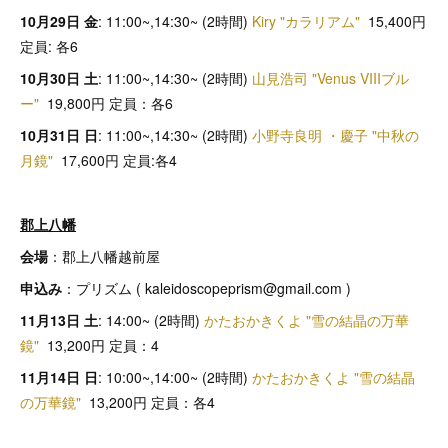
10月29日 金
: 11:00~,14:30~ (2時間)
Kiry "カラリアム"
15,400円
定員: 各6
10月30日 土
: 11:00~,14:30~ (2時間)
山見浩司 "Venus VIIIブル
ー"
19,800円 定員：各6
10月31日 日
: 11:00~,14:30~ (2時間)
小野寺良明 ・慶子 "中秋の
月鏡"
17,600円 定員:各4
郡上八幡
会場
：郡上八幡越前屋
申込み
：プリズム ( kaleidoscopeprism@gmail.com )
11月13日 土
: 14:00~ (2時間)
かたおかきくよ "雪の結晶の万華
鏡"
13,200円 定員：4
11月14日 日
: 10:00~,14:00~ (2時間)
かたおかきくよ "雪の結晶
の万華鏡"
13,200円 定員：各4