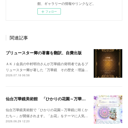
館、ギャラリーの情報やリンクなど。
フォロー
関連記事
ブリュースター卿の著書を翻訳、自費出版
ＡＫＪ会員の中村明功さんが万華鏡の発明者であるブ
リュースター卿が著した「万華鏡 その歴史・理論…
2026.07.18 06:58
仙台万華鏡美術館 「ひかりの花園～万華鏡に咲くかたち～」開催のお知らせ
仙台万華鏡美術館で「ひかりの花園～万華鏡に咲くか
たち～」が開催されます。「お花」をテーマに人気…
2026.06.29 12:20