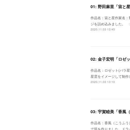
01: 野田麻里「宙と
作品名：宙と星作家名：
ジを詰め込みました。 
2020.11.03 13:45
02: 金子宏明「ロゼ
作品名：ロゼット(バラ
星雲をイメージして制作
2020.11.03 13:10
03: 宇賀睦美「香風
作品名：香風（こうふう
で筒を作りました。ドラ