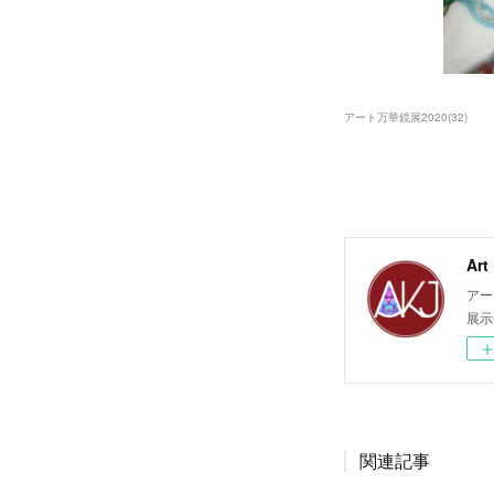
アート万華鏡展2020
(
32
)
Ar
アー
展示
関連記事