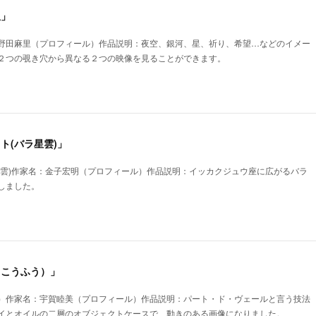
星」
野田麻里（プロフィール）作品説明：夜空、銀河、星、祈り、希望…などのイメー
２つの覗き穴から異なる２つの映像を見ることができます。
ット(バラ星雲)」
星雲)作家名：金子宏明（プロフィール）作品説明：イッカクジュウ座に広がるバラ
しました。
（こうふう）」
）作家名：宇賀睦美（プロフィール）作品説明：パート・ド・ヴェールと言う技法
イとオイルの二層のオブジェクトケースで、動きのある画像になりました。