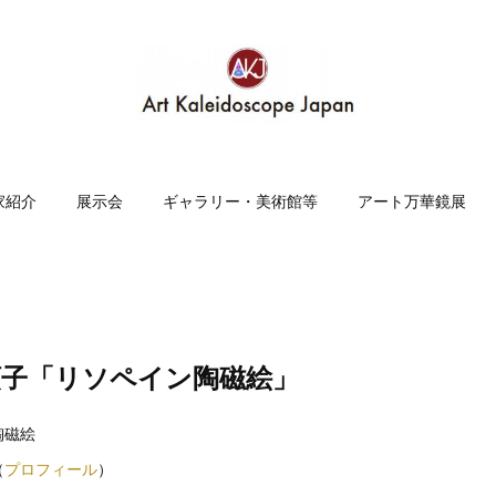
家紹介
展示会
ギャラリー・美術館等
アート万華鏡展
川順子「リソペイン陶磁絵」
陶磁絵
（
プロフィール
）