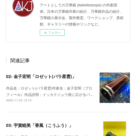
アートとしての万華鏡 (kaleidoscope) の作家団
体。日本の万華鏡作家の紹介、万華鏡作品の紹介、
万華鏡の展示会、製作教室、ワークショップ、美術
館、ギャラリーの情報やリンクなど。
フォロー
関連記事
02: 金子宏明「ロゼット(バラ星雲)」
作品名：ロゼット(バラ星雲)作家名：金子宏明（プロ
フィール）作品説明：イッカクジュウ座に広がるバ…
2020.11.03 13:10
03: 宇賀睦美「香風（こうふう）」