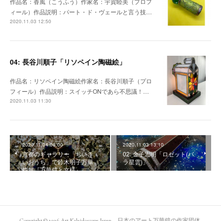
作品名：香風（こうふう）作家名：宇賀睦美（プロフ
ィール）作品説明：パート・ド・ヴェールと言う技…
2020.11.03 12:50
04: 長谷川順子「リソペイン陶磁絵」
作品名：リソペイン陶磁絵作家名：長谷川順子（プロ
フィール）作品説明：スイッチONであら不思議！…
2020.11.03 11:30
2020.11.04 08:00
2020.11.03 13:10
京都のギャラリー「ちいさ
02: 金子宏明「ロゼット(バ
いおうち」で鈴木明子万華
ラ星雲)」
鏡展『万華鏡と文様』
Copyright ©
2026
Art Kaleidoscope Japan 日本のアート万華鏡の作家団体
.