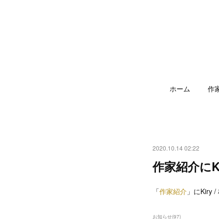
ホーム
作
2020.10.14 02:22
作家紹介にK
「
作家紹介
」にKir
お知らせ
(
97
)