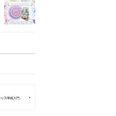
--------------------
作り万華鏡入門」