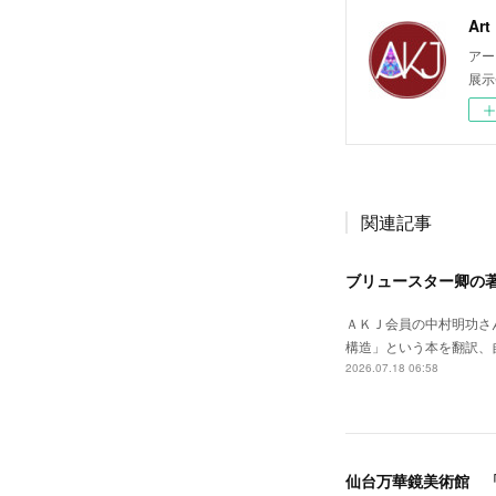
Ar
アー
展示
関連記事
ブリュースター卿の
ＡＫＪ会員の中村明功さ
構造」という本を翻訳、自費出版されました。--
2026.07.18 06:58
仙台万華鏡美術館 