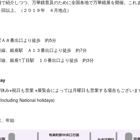
舗で紹介しつつ、万華鏡普及のために全国各地で万華鏡展を開催。これ
０回以上。（２０１９年 ４月地点）
駅Ａ８番出口より徒歩 約5分
座線、銀座駅 Ａ１３番出口より徒歩 約7分
町線、銀座1丁目駅 １０番出口より徒歩 約3分
ay
曜休み※祝日も営業 ※展覧会によっては月曜日も営業する場合もございま
Including National holidays)
末、年始