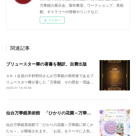
万華鏡の展示会、製作教室、ワークショップ、美術
館、ギャラリーの情報やリンクなど。
フォロー
関連記事
ブリュースター卿の著書を翻訳、自費出版
ＡＫＪ会員の中村明功さんが万華鏡の発明者であるブ
リュースター卿が著した「万華鏡 その歴史・理論…
2026.07.18 06:58
仙台万華鏡美術館 「ひかりの花園～万華鏡に咲くかたち～」開催のお知らせ
仙台万華鏡美術館で「ひかりの花園～万華鏡に咲くか
たち～」が開催されます。「お花」をテーマに人気…