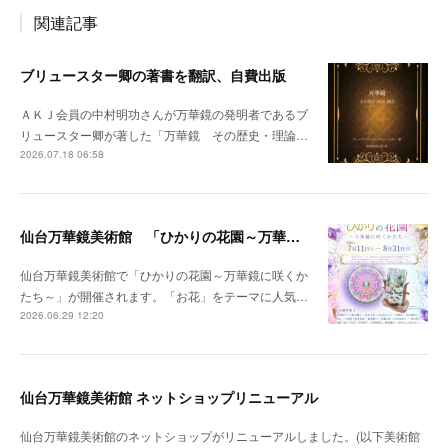
関連記事
ブリュースター卿の著書を翻訳、自費出版
ＡＫＪ会員の中村明功さんが万華鏡の発明者であるブ
リュースター卿が著した「万華鏡 その歴史・理論…
2026.07.18 06:58
仙台万華鏡美術館 「ひかりの花園～万華鏡に咲くかたち～」開催のお知らせ
仙台万華鏡美術館で「ひかりの花園～万華鏡に咲くか
たち～」が開催されます。「お花」をテーマに人気…
2026.06.29 12:20
仙台万華鏡美術館 ネットショップリニューアル
仙台万華鏡美術館のネットショップがリニューアルしました。(以下美術館