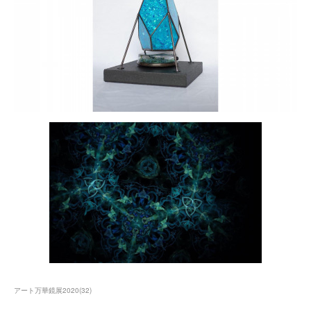
アート万華鏡展2020
(
32
)