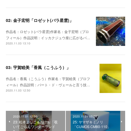
02: 金子宏明「ロゼット(バラ星雲)」
作品名：ロゼット(バラ星雲)作家名：金子宏明（プロ
フィール）作品説明：イッカクジュウ座に広がるバ…
2020.11.03 13:10
03: 宇賀睦美「香風（こうふう）」
作品名：香風（こうふう）作家名：宇賀睦美（プロフ
ィール）作品説明：パート・ド・ヴェールと言う技…
2020.11.03 12:50
2020.11.01 12:00
2020.11.01 05:26
23: 松本よしこ＆たけお「覗
25: ヤマザキミノリ
いてごらんワンダーランド
「CUMOS CM80-110」